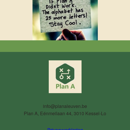
info@planaleuven.be
Plan A, Eénmeilaan 44, 3010 Kessel-Lo
Privacyverklaring